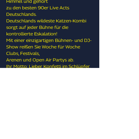
Himmel und gehört 
zu den besten 90er Live Acts 
Deutschlands.
Deutschlands wildeste Katzen-Kombi 
sorgt auf jeder Bühne für die 
kontrollierte Eskalation! 
Mit einer einzigartigen Bühnen- und DJ-
Show reißen Sie Woche für Woche 
Clubs, Festivals, 
Arenen und Open Air Partys ab.
Ihr Motto: Lieber Konfetti im Schlüpfer, 
als einen Stock im A*sch! 
Im bunten Konfettiregen glitzern die 
beiden mit euch um die Wette und 
bringen den Dancefloor zum 
beben. Ohrwürmer, Hit-Granaten und 
fette Bässe sind dabei ihre Waffen. 
Freut euch auf jede Menge Gänsehaut-
Momente, Glitzer auf der Haut und 
einen gepflegten Muskelkater im 
Tanzbein.