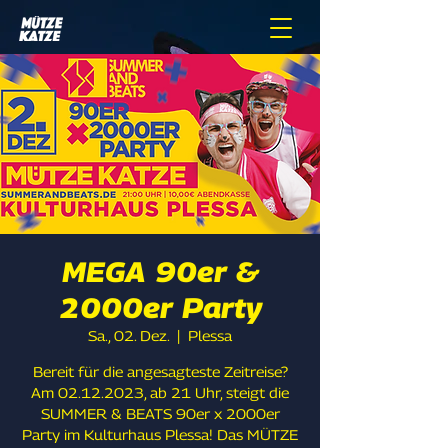
MEGA 90er &
2000er Party
Sa., 02. Dez.
  |  
Plessa
Bereit für die angesagteste Zeitreise?
Am 02.12.2023, ab 21 Uhr, steigt die
SUMMER & BEATS 90er x 2000er
Party im Kulturhaus Plessa! Das MÜTZE