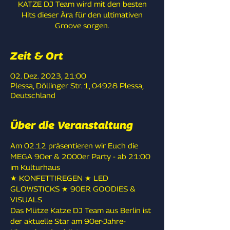
KATZE DJ Team wird mit den besten
Hits dieser Ära für den ultimativen
Groove sorgen.
Zeit & Ort
02. Dez. 2023, 21:00
Plessa, Döllinger Str. 1, 04928 Plessa,
Deutschland
Über die Veranstaltung
Am 02.12 präsentieren wir Euch die 
MEGA 90er & 2000er Party - ab 21:00 
im Kulturhaus 
★ KONFETTIREGEN ★ LED 
GLOWSTICKS ★ 90ER GOODIES & 
VISUALS
Das Mütze Katze DJ Team aus Berlin ist 
der aktuelle Star am 90er-Jahre-