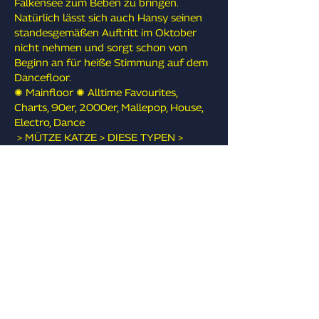
Falkensee zum Beben zu bringen. 
Natürlich lässt sich auch Hansy seinen 
standesgemäßen Auftritt im Oktober 
nicht nehmen und sorgt schon von 
Beginn an für heiße Stimmung auf dem 
Dancefloor.
✺ Mainfloor ✺ Alltime Favourites, 
Charts, 90er, 2000er, Mallepop, House, 
Electro, Dance
 > MÜTZE KATZE > DIESE TYPEN > 
HANSY
✺ Specials ✺
 > XXL-Eskalation > Mütze Katze 
Festivalshow > Free Welcome Shot > 
Gratis LED Sticks > XXL-LED Wand > 
Pyroeffects & many more
✺ Tickets ✺ 
 ab sofort überall wo es Tickets gibt 
und unter 
mangoevent.ticket.io