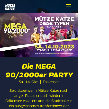
Die MEGA
90/2000er PARTY
Sa., 14. Okt.
  |  
Falkensee
Seid dabei wenn Mütze Katze nach
langer Pause endlich wieder in
Falkensee eskaliert und die Stadthalle in
ein ausgelassenes Konfettimeer der