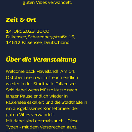
guten Vibes verwandelt.
Zeit & Ort
14. Okt. 2023, 20:00
Falkensee, Scharenbergstraße 15,
14612 Falkensee, Deutschland
Über die Veranstaltung
Welcome back Havelland!  Am 14. 
Oktober feiern wir mit euch endlich 
wieder in der Stadthalle Falkensee.
Seid dabei wenn Mütze Katze nach 
langer Pause endlich wieder in 
Falkensee eskaliert und die Stadthalle in 
ein ausgelassenes Konfettimeer der 
guten Vibes verwandelt. 
Mit dabei sind erstmals auch - Diese 
Typen - mit dem Versprechen ganz 